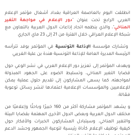
انطلقت اليوم بالعاصمة العراقية
بغداد
أشغال مؤتمر الإعلام
العربي الرابع تحت عنوان "
دور الإعلام في مواجهة التغير
المناخي
"، والذي ينظمه اتحاد إذاعات الدول العربية بالتعاون مع
شبكة الإعلام العراقي خلال الفترة من 21 إلى 23 ماي الجاري
وتشارك مؤسسة
الإذاعة التونسية
في المؤتمر بوفد تترأسه
الرئيسة المديرة العامة للإذاعة التونسية هندة بن علية الغريبي
ويهدف المؤتمر إلى تعزيز دور الإعلام العربي في نشر الوعي حول
قضايا التغير المناخي، وتسليط الضوء على الجهود المبذولة
لمواجهته، كما يسعى المشاركون إلى تقديم حلول عملية يمكن
للإعلاميين والمؤسسات الإعلامية اعتمادها لنشر رسائل توعوية
فعّالة
.
و يشهد المؤتمر مشاركة أكثر من 160 خبيرًا وباحثًا وإعلاميًا من
مختلف الدول العربية وبعض الدول الأخرى المهتمة بقضايا البيئة
والتغير المناخي. وسيتبادل المشاركون الخبرات والأفكار حول
كيفية توظيف الإعلام كأداة رئيسية لتوعية الجمهور وحشد الدعم