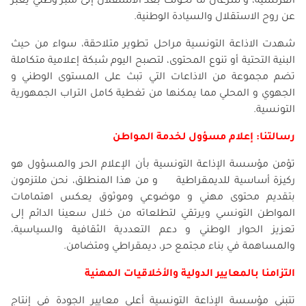
الفرنسية، و سرعان ما تحولت بعد الاستقلال إلى منبر وطني يعبر
عن روح الاستقلال والسيادة الوطنية.
شهدت الاذاعة التونسية مراحل تطوير متلاحقة، سواء من حيث
البنية التحتية أو تنوع المحتوى، لتصبح اليوم شبكة إعلامية متكاملة
تضم مجموعة من الاذاعات التي تبث على المستوى الوطني و
الجهوي و المحلي مما يمكنها من تغطية كامل التراب الجمهورية
التونسية.
رسالتنا: إعلام مسؤول لخدمة المواطن
تؤمن مؤسسة الإذاعة التونسية بأن الإعلام الحر والمسؤول هو
ركيزة أساسية للديمقراطية و من هذا المنطلق، نحن ملتزمون
بتقديم محتوى مهني و موضوعي وموثوق يعكس اهتمامات
المواطن التونسي ويرتقي لتطلعاته من خلال سعينا الدائم إلى
تعزيز الحوار الوطني و دعم التعددية الثقافية والسياسية،
والمساهمة في بناء مجتمع حر، ديمقراطي ومتضامن.
التزامنا بالمعايير الدولية والأخلاقيات المهنية
تتبنى مؤسسة الإذاعة التونسية أعلى معايير الجودة في إنتاج